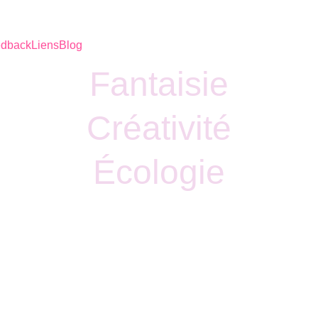
Fantasy Farm
dback
Liens
Blog
Fantaisie
Créativité
Écologie
enue à Fantas